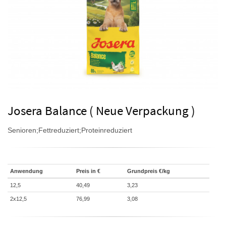
Josera Balance ( Neue Verpackung )
Senioren;Fettreduziert;Proteinreduziert
Anwendung
Preis in €
Grundpreis €/kg
12,5
40,49
3,23
2x12,5
76,99
3,08