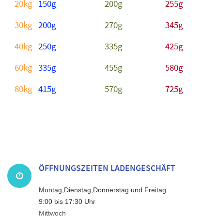
20kg
150g
200g
255g
30kg
200g
270g
345g
40kg
250g
335g
425g
60kg
335g
455g
580g
80kg
415g
570g
725g
ÖFFNUNGSZEITEN LADENGESCHÄFT
Montag,Dienstag,Donnerstag und Freitag
9:00 bis 17:30 Uhr
Mittwoch